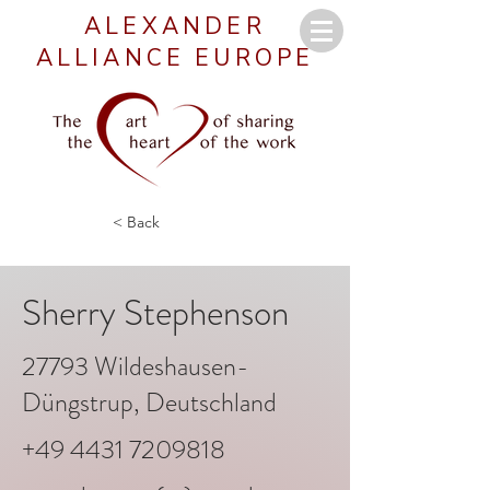
ALEXANDER
ALLIANCE EUROPE
< Back
Sherry Stephenson
27793 Wildeshausen-
Düngstrup, Deutschland
+49 4431 7209818