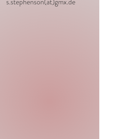
s.stephenson(at)gmx.de