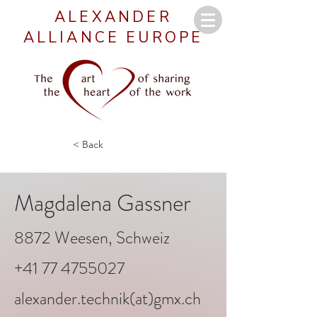
ALEXANDER
ALLIANCE EUROPE
< Back
Magdalena Gassner
8872 Weesen, Schweiz
+41 77 4755027
alexander.technik(at)gmx.ch