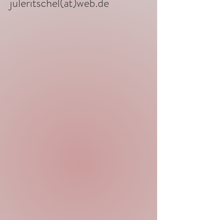
juleritschel(at)web.de