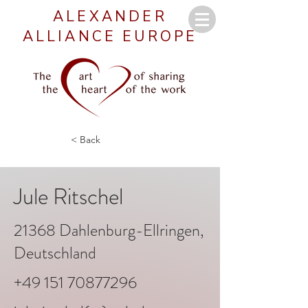
ALEXANDER
ALLIANCE EUROPE
< Back
Jule Ritschel
21368 Dahlenburg-Ellringen,
Deutschland
+49 151 70877296