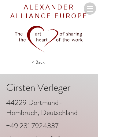
ALEXANDER
ALLIANCE EUROPE
< Back
Cirsten Verleger
44229 Dortmund-
Hombruch, Deutschland
+49 231 7924337