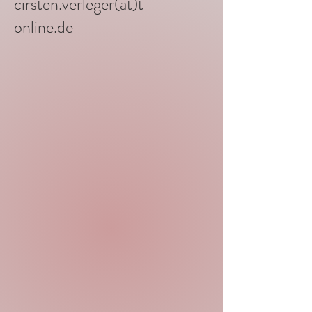
cirsten.verleger(at)t-
online.de