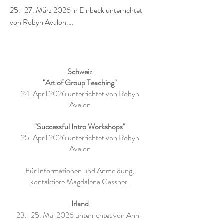
25.-27. März 2026 in Einbeck unterrichtet 
von Robyn Avalon.

Beginn am  25. März um 15:00

Ende am 27. März gegen 12:30 - vor dem 
Mittagessen

Schweiz
"Art of Group Teaching"
24. April 2026 unterrichtet von Robyn
Reduzierter Preis: 160 Euro !

Avalon
(Original Preis: 320 Euro)
"Successful Intro Workshops"
25. April 2026 unterrichtet von Robyn
Avalon
Für Informationen und Anmeldung,
kontaktiere Magdalena Gassner.
Irland
23.-25. Mai 2026 unterrichtet von Ann-