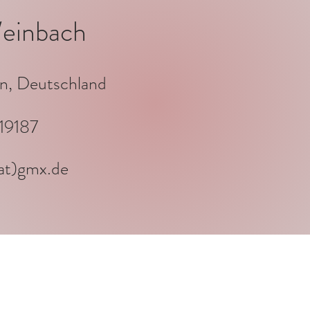
einbach
n, Deutschland
19187
at)gmx.de