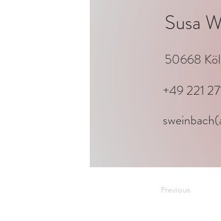
Susa W
50668 Köl
+49 221 27
sweinbach(
Previous