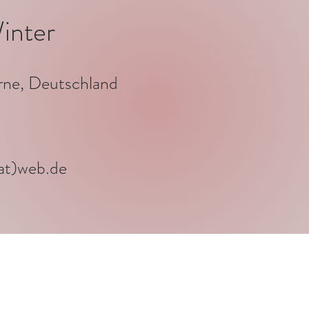
inter
ne, Deutschland
(at)web.de