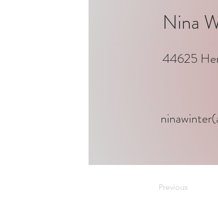
Nina W
44625 Her
ninawinter
Previous